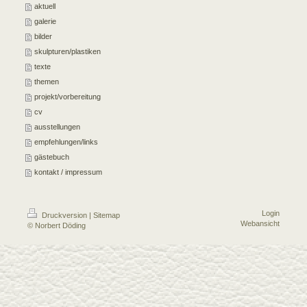
aktuell
galerie
bilder
skulpturen/plastiken
texte
themen
projekt/vorbereitung
cv
ausstellungen
empfehlungen/links
gästebuch
kontakt / impressum
Login
Druckversion
|
Sitemap
Webansicht
© Norbert Döding